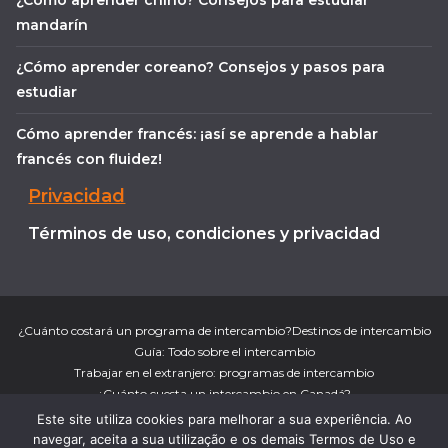
¿Cómo aprender chino? Consejos para estudiar
mandarín
¿Cómo aprender coreano? Consejos y pasos para
estudiar
Cómo aprender francés: ¡así se aprende a hablar
francés con fluidez!
Privacidad
Términos de uso, condiciones y privacidad
¿Cuánto costará un programa de intercambio?
Destinos de intercambio
Guía: Todo sobre el intercambio
Trabajar en el extranjero: programas de intercambio
¿Cuánto cuesta un intercambio en Canadá?
¿Cuánto cuesta un intercambio en Nueva Zelanda?
Este site utiliza cookies para melhorar a sua experiência. Ao
¿Cuánto cuesta un intercambio en Australia?
Trabajar en Irlanda
navegar, aceita a sua utilização e os demais Termos de Uso e