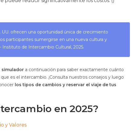
ue puede reducir significativamente los costos. ()
 UU. ofrecen una oportunidad única de crecimiento
os participantes sumergirse en una nueva cultura y
—
Instituto de Intercambio Cultural, 2025
.
l simulador
a continuación para saber exactamente cuánto
e que es el intercambio. ¡Consulta nuestros consejos y luego
onocer
los tipos de cambios y reservar el viaje de tus
ntercambio en 2025?
o y Valores