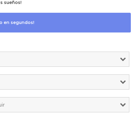
us sueños!
io en segundos!