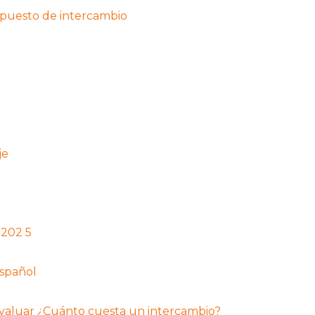
puesto de intercambio
je
 202 5
español
evaluar ¿Cuánto cuesta un intercambio?