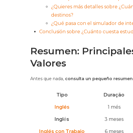
¿Quieres más detalles sobre ¿Cuán
destinos?
¿Qué pasa con el simulador de in
Conclusión sobre ¿Cuánto cuesta estudi
Resumen: Principale
Valores
Antes que nada,
consulta un pequeño resume
Tipo
Duração
Inglés
1 més
Ingl
é
s
3 meses
Inglés con Trabajo
6 meses