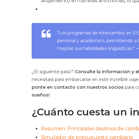
alojamiento en familias anfitrionas, lo q
“Los programas de intercambio en EE.
personal y académico, permitiendo a l
mejorar sus habilidades lingüísticas.”
¿El siguiente paso?
Consulte la información y e
necesitará para embarcarse en este increíble viaj
ponte en contacto con nuestros socios
para c
sueños!
¿Cuánto cuesta un i
Resumen: Principales destinos de cambi
Simulador de presupuesto cambiario