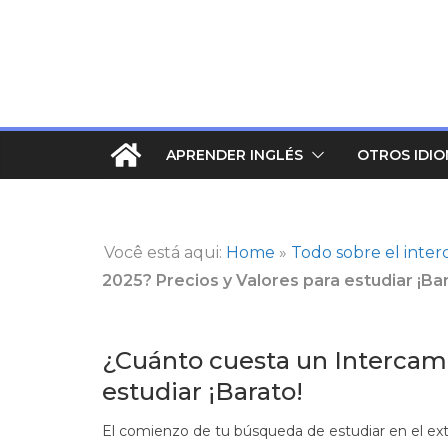
Saltar
al
contenido
APRENDER INGLÉS
OTROS IDI
Você está aqui:
Home
»
Todo sobre el inter
2025? Precios y Valores para estudiar ¡Ba
¿Cuánto cuesta un Intercamb
estudiar ¡Barato!
El comienzo de tu búsqueda de estudiar en el ext