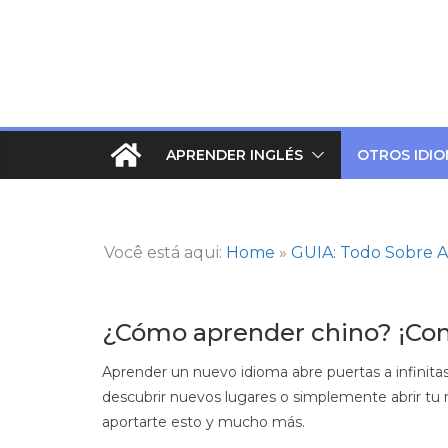
Saltar
al
contenido
APRENDER INGLÉS
OTROS IDI
Você está aqui:
Home
»
GUIA: Todo Sobre A
¿Cómo aprender chino? ¡Con
Aprender un nuevo idioma abre puertas a infinitas p
descubrir nuevos lugares o simplemente abrir tu
aportarte esto y mucho más.