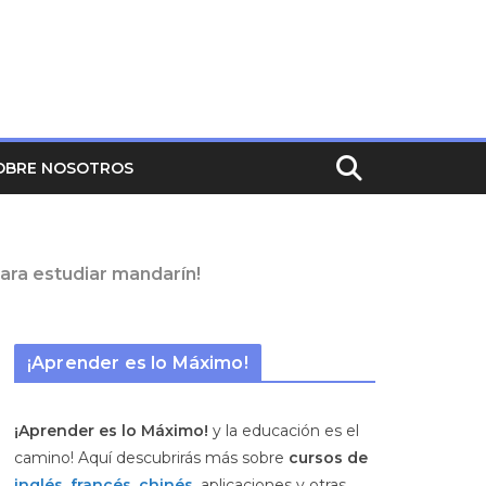
OBRE NOSOTROS
ara estudiar mandarín!
¡Aprender es lo Máximo!
¡Aprender es lo Máximo!
y la educación es el
camino! Aquí descubrirás más sobre
cursos de
inglés
,
francés
,
chinés,
aplicaciones y otras