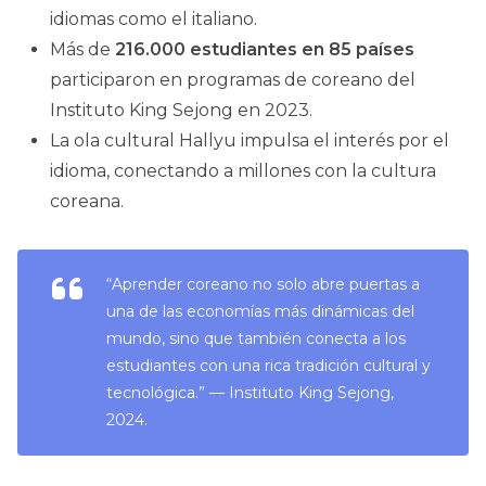
idiomas como el italiano.
Más de
216.000 estudiantes en 85 países
participaron en programas de coreano del
Instituto King Sejong en 2023.
La ola cultural Hallyu impulsa el interés por el
idioma, conectando a millones con la cultura
coreana.
“Aprender coreano no solo abre puertas a
una de las economías más dinámicas del
mundo, sino que también conecta a los
estudiantes con una rica tradición cultural y
tecnológica.”
— Instituto King Sejong,
2024.