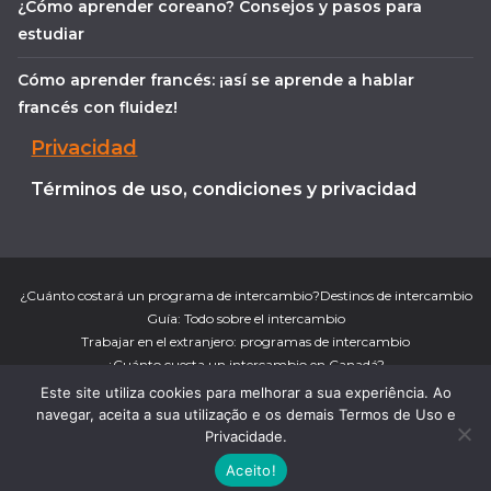
¿Cómo aprender coreano? Consejos y pasos para
estudiar
Cómo aprender francés: ¡así se aprende a hablar
francés con fluidez!
Privacidad
Términos de uso, condiciones y privacidad
¿Cuánto costará un programa de intercambio?
Destinos de intercambio
Guía: Todo sobre el intercambio
Trabajar en el extranjero: programas de intercambio
¿Cuánto cuesta un intercambio en Canadá?
¿Cuánto cuesta un intercambio en Nueva Zelanda?
Este site utiliza cookies para melhorar a sua experiência. Ao
¿Cuánto cuesta un intercambio en Australia?
Trabajar en Irlanda
navegar, aceita a sua utilização e os demais Termos de Uso e
Copyright © 2026
¡Aprender es lo Máximo!
. Todos direitos
Privacidade.
reservados.
Aceito!