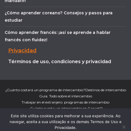
mandarín
¿Cómo aprender coreano? Consejos y pasos para
estudiar
Cómo aprender francés: ¡así se aprende a hablar
francés con fluidez!
Privacidad
Términos de uso, condiciones y privacidad
¿Cuánto costará un programa de intercambio?
Destinos de intercambio
Guía: Todo sobre el intercambio
Trabajar en el extranjero: programas de intercambio
¿Cuánto cuesta un intercambio en Canadá?
¿Cuánto cuesta un intercambio en Nueva Zelanda?
Este site utiliza cookies para melhorar a sua experiência. Ao
¿Cuánto cuesta un intercambio en Australia?
Trabajar en Irlanda
navegar, aceita a sua utilização e os demais Termos de Uso e
Copyright © 2026
¡Aprender es lo Máximo!
. Todos direitos
Privacidade.